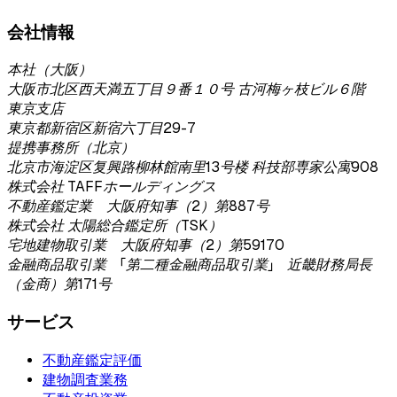
会社情報
本社（大阪）
大阪市北区西天満五丁目９番１０号 古河梅ヶ枝ビル６階
東京支店
東京都新宿区新宿六丁目29-7
提携事務所（北京）
北京市海淀区复興路柳林館南里13号楼 科技部専家公寓908
株式会社 TAFFホールディングス
不動産鑑定業 大阪府知事（2）第887号
株式会社 太陽総合鑑定所（TSK）
宅地建物取引業 大阪府知事（2）第59170
金融商品取引業 「第二種金融商品取引業」 近畿財務局長
（金商）第171号
サービス
不動産鑑定評価
建物調査業務